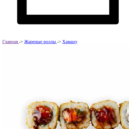
Главная
->
Жареные роллы
->
Хамацу