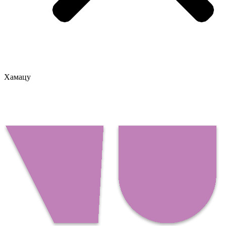
Хамацу