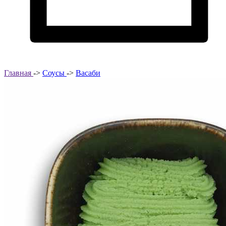
Главная
->
Соусы
->
Васаби