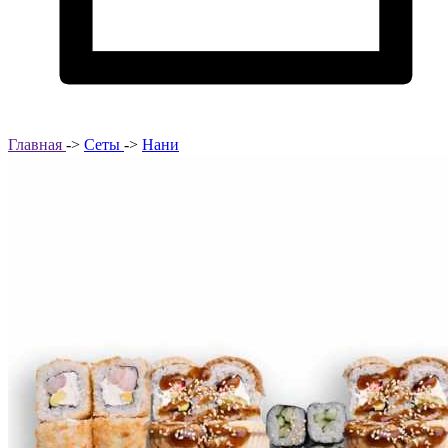
Главная
->
Сеты
->
Нани