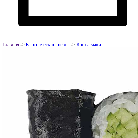
Главная
->
Классические роллы
->
Каппа маки